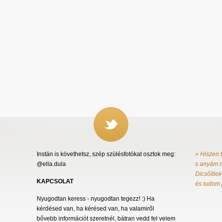
Instán is követhetsz, szép szülésfotókat osztok meg:
» Hiszen 
@ella.dula
s anyám m
Dicsőítlek
KAPCSOLAT
és tudom 
Nyugodtan keress - nyugodtan tegezz! :) Ha
kérdésed van, ha kérésed van, ha valamiről
bővebb információt szeretnél, bátran vedd fel velem