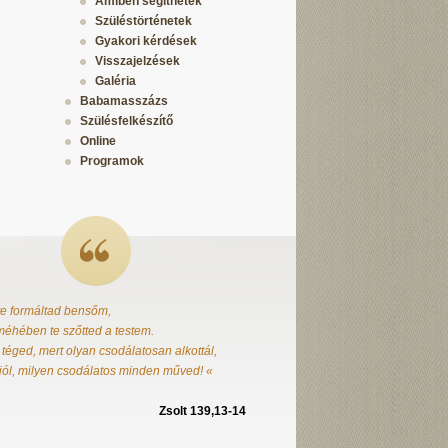
Amiben segíthetek
Szüléstörténetek
Gyakori kérdések
Visszajelzések
Galéria
Babamasszázs
Szülésfelkészítő
Online
Programok
te formáltad bensőm,
éhében te szőtted a testem.
 téged, mert olyan csodálatosan alkottál,
jól, milyen csodálatos minden műved! «
Zsolt 139,13-14