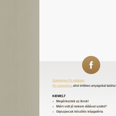
Személyes Fb oldalam
Fb csoportom
, ahol értékes anyagokat találsz
KIEMELT
Megérkeztek az ikrek!
Miért volt jó nekem dúlával szülni?
Gipszpocak készítés képgaléria