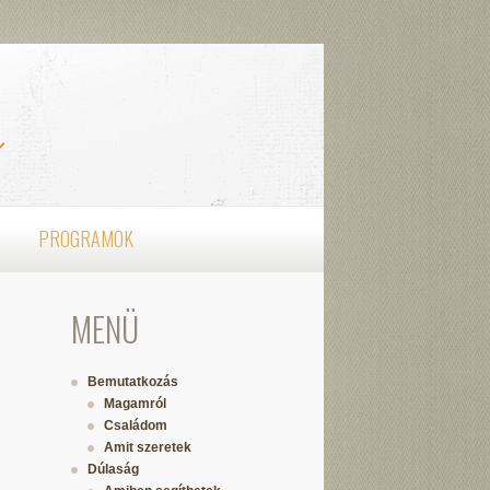
PROGRAMOK
MENÜ
Bemutatkozás
Magamról
Családom
Amit szeretek
Dúlaság