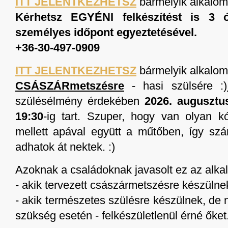
ITT JELENTKEZHETSZ
bármelyik alkalom
Kérhetsz EGYÉNI felkészítést is 3 
személyes időpont egyeztetésével.
+36-30-497-0909
ITT JELENTKEZHETSZ
bármelyik alkalom
CSÁSZÁRmetszésre
- hasi szülsére :)
szülésélmény érdekében
2026. augusztu
19:30
-ig tart. Szuper, hogy van olyan k
mellett apával együtt a műtőben, így szám
adhatok át nektek. :)
Azoknak a családoknak javasolt ez az alka
- akik tervezett császármetszésre készülne
- akik természetes szülésre készülnek, de 
szükség esetén - felkészületlenül érné őket