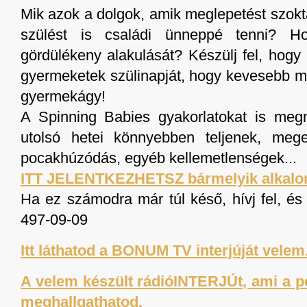
Mik azok a dolgok, amik meglepetést szokt
szülést is családi ünneppé tenni? H
gördülékeny alakulását? Készülj fel, hogy
gyermeketek szülinapját, hogy kevesebb ma
gyermekágy!
A Spinning Babies gyakorlatokat is me
utolsó hetei könnyebben teljenek, mege
pocakhúzódás, egyéb kellemetlenségek...
ITT JELENTKEZHETSZ bármelyik alkalo
Ha ez számodra már túl késő, hívj fel, és
497-09-09
Itt láthatod a BONUM TV interjúját velem
A velem készült rádióINTERJÚt, ami a poz
meghallgathatod.