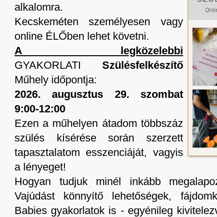
alkalomra.
Kecskeméten személyesen vagy
online ÉLŐben lehet követni.
A legközelebbi
GYAKORLATI
Szülésfelkészítő
Műhely időpontja:
2026. augusztus 29. szombat
9:00-12:00
Ezen a műhelyen átadom többszáz
szülés kísérése során szerzett
tapasztalatom esszenciáját, vagyis
a lényeget!
Hogyan tudjuk minél inkább megalapoz
Vajúdást könnyítő lehetőségek, fájdom
Babies gyakorlatok is - egyénileg kivitele