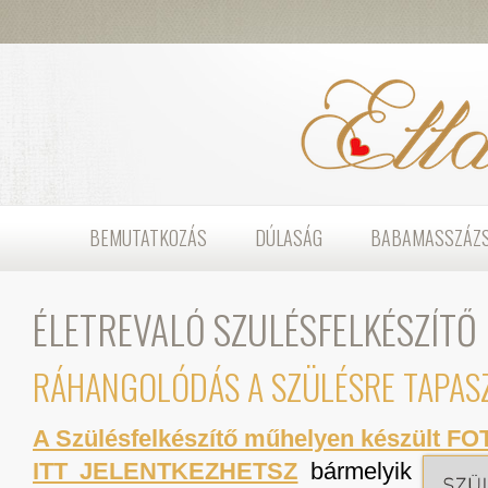
BEMUTATKOZÁS
DÚLASÁG
BABAMASSZÁZ
ÉLETREVALÓ SZÜLÉSFELKÉSZÍTŐ
RÁHANGOLÓDÁS A SZÜLÉSRE TAPASZ
A Szülésfelkészítő műhelyen készült FO
ITT JELENTKEZHETSZ
bármelyik