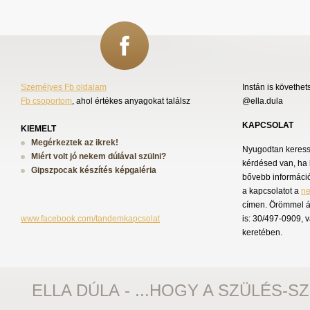
Személyes Fb oldalam
Instán is követhet
Fb csoportom
, ahol értékes anyagokat találsz
@ella.dula
KAPCSOLAT
KIEMELT
Megérkeztek az ikrek!
Nyugodtan keress 
Miért volt jó nekem dúlával szülni?
kérdésed van, ha 
Gipszpocak készítés képgaléria
bővebb információ
a kapcsolatot a
n
címen. Örömmel á
www.facebook.com/tandemkapcsolat
is: 30/497-0909, 
keretében.
ELLA DÚLA - ...HOGY A SZÜLÉS-S