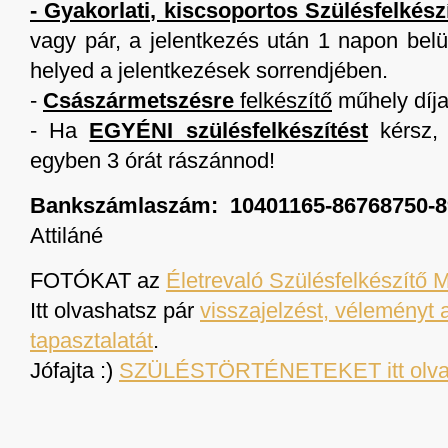
- Gyakorlati, kiscsoportos Szülésfelkész
vagy pár, a jelentkezés után 1 napon belül
helyed a jelentkezések sorrendjében.
-
Császármetszésre
felkészítő
műhely díj
- Ha
EGYÉNI szülésfelkészítést
kérsz,
egyben 3 órát rászánnod!
Bankszámlaszám
: 10401165-86768750-
Attiláné
FOTÓKAT az
Életrevaló Szülésfelkészítő 
Itt olvashatsz pár
visszajelzést, véleményt 
tapasztalatát
.
Jófajta :)
SZÜLÉSTÖRTÉNETEKET itt olva