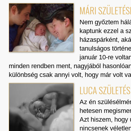
MÁRI SZÜLETÉS
Nem győztem hálá
kaptunk ezzel a sz
házaspárként, ak
tanulságos történ
január 10-re volta
minden rendben ment, nagyjából hasonlóan,
különbség csak annyi volt, hogy már volt 
LUCA SZÜLETÉS
Az én szülésélmén
hetesen megismerk
Azt hiszem, hogy 
nincsenek véletle