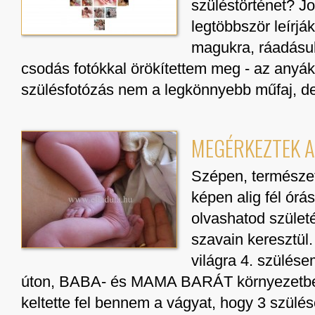
szüléstörténet? J
legtöbbször leírjá
magukra, ráadásul
csodás fotókkal örökítettem meg - az anyák 
szülésfotózás nem a legkönnyebb műfaj, d
MEGÉRKEZTEK AZ
Szépen, természet
képen alig fél ór
olvashatod születé
szavain keresztül.
világra 4. szül
úton, BABA- és MAMA BARÁT környezetben
keltette fel bennem a vágyat, hogy 3 szülé