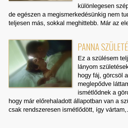
különlegesen szé
de egészen a megismerkedésünkig nem tu
teljesen más, sokkal meghittebb. Már az e
PANNA SZÜLETÉ
Ez a szülésem telj
lányom születések
hogy fáj, görcsöl 
meglepődve látta
ismétlődnek a görc
hogy már előrehaladott állapotban van a sz
csak rendszeresen ismétlődött, így vártam